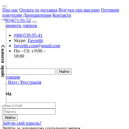
Про нас
Оплата та доставка
Відгуки про магазин
Оптовим
покупцям
Дропшиперам
Контакти
(093)671-91-52
Замовити дзвінок
(066)539-95-41
Скачать
Skype:
Favoritti
XML
favoritti.com@gmail.com
(Розн.)
Скачати прайс
Пн - Сб: з 9:00 -
18:00
Скачать
XML
(Опт)
0 товарів
Вхід / Реєстрація
Скачать
CSV
Вхід
(Розн.)
Скачать
CSV
Забули свій пароль?
(Опт)
Увійти за допомогою соціальних мереж