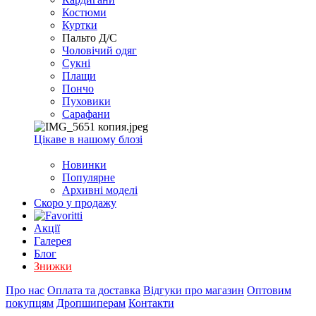
EXCEL
Костюми
2007+
Куртки
(Опт)
Пальто Д/С
Чоловічий одяг
Сукні
Плащи
Пончо
Пуховики
Сарафани
Цікаве в нашому блозі
Новинки
Популярне
Архивні моделі
Скоро у продажу
Акції
Галерея
Блог
Знижки
Про нас
Оплата та доставка
Відгуки про магазин
Оптовим
покупцям
Дропшиперам
Контакти