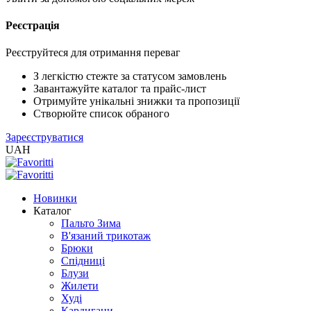
Реєстрація
XLS
/
EXCEL
Реєструйтеся для отримання переваг
2005
(Розн.)
З легкістю стежте за статусом замовлень
Завантажуйте каталог та прайс-лист
Отримуйте унікальні знижки та пропозиції
XLS
Створюйте список обраного
/
Зареєструватися
EXCEL
UAH
2005
(Опт)
Новинки
XLSX
Каталог
/
Пальто Зима
EXCEL
В'язаний трикотаж
2007+
Брюки
(Розн.)
Спідниці
Блузи
Жилети
XLSX
Худі
/
Кардигани