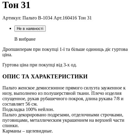
Тон 31
Артикул: Пальто В-1034 Aрт.160416 Тон 31
Не в наявності
В вибране
Дропшиперам при покупці 1-ї та більше одиниць діє гуртова
ціна.
Гуртова ціна при покупці від 3-х од.
ОПИС ТА ХАРАКТЕРИСТИКИ
Пальто женское демисезонное прямого силуэта зауженное к
низу, выполнено из полушерстяной ткани. Плечо изделия
спущенное, рукав рубашечного покроя, длина рукава 7/8 и
составляет 56 см.
Подкладка 100% нейлон.
Пальто декорировано подрезами, отделочными строчками,
пуговицами, металлическим украшением на верхней части
спинки.
Карманы – щелевидные.