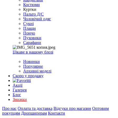
EXCEL
Костюми
2007+
Куртки
(Опт)
Пальто Д/С
Чоловічий одяг
Сукні
Плащи
Пончо
Пуховики
Сарафани
Цікаве в нашому блозі
Новинки
Популярне
Архивні моделі
Скоро у продажу
Акції
Галерея
Блог
Знижки
Про нас
Оплата та доставка
Відгуки про магазин
Оптовим
покупцям
Дропшиперам
Контакти