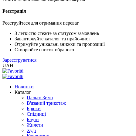
Реєстрація
XLS
/
EXCEL
Реєструйтеся для отримання переваг
2005
(Розн.)
З легкістю стежте за статусом замовлень
Завантажуйте каталог та прайс-лист
Отримуйте унікальні знижки та пропозиції
XLS
Створюйте список обраного
/
Зареєструватися
EXCEL
UAH
2005
(Опт)
Новинки
XLSX
Каталог
/
Пальто Зима
EXCEL
В'язаний трикотаж
2007+
Брюки
(Розн.)
Спідниці
Блузи
Жилети
XLSX
Худі
/
Кардигани