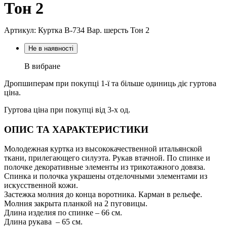
Тон 2
Артикул: Куртка В-734 Вар. шерсть Тон 2
Не в наявності
В вибране
Дропшиперам при покупці 1-ї та більше одиниць діє гуртова
ціна.
Гуртова ціна при покупці від 3-х од.
ОПИС ТА ХАРАКТЕРИСТИКИ
Молодежная куртка из высококачественной итальянской
ткани, прилегающего силуэта. Рукав втачной. По спинке и
полочке декоративные элементы из трикотажного довяза.
Спинка и полочка украшены отделочными элементами из
искусственной кожи.
Застежка молния до конца воротника. Карман в рельефе.
Молния закрыта планкой на 2 пуговицы.
Длина изделия по спинке – 66 см.
Длина рукава – 65 см.