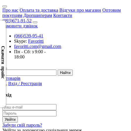
Про нас
Оплата та доставка
Відгуки про магазин
Оптовим
покупцям
Дропшиперам
Контакти
(093)671-91-52
Замовити дзвінок
(066)539-95-41
Скачать
Skype:
Favoritti
XML
favoritti.com@gmail.com
(Розн.)
Скачати прайс
Пн - Сб: з 9:00 -
18:00
Скачать
XML
(Опт)
0 товарів
Вхід / Реєстрація
Скачать
CSV
Вхід
(Розн.)
Скачать
CSV
Забули свій пароль?
(Опт)
Увійти за допомогою соціальних мереж