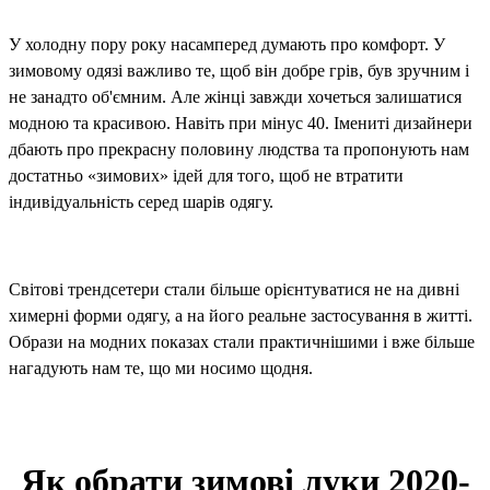
У холодну пору року насамперед думають про комфорт. У
зимовому одязі важливо те, щоб він добре грів, був зручним і
не занадто об'ємним. Але жінці завжди хочеться залишатися
модною та красивою. Навіть при мінус 40. Імениті дизайнери
дбають про прекрасну половину людства та пропонують нам
достатньо «зимових» ідей для того, щоб не втратити
індивідуальність серед шарів одягу.
Світові трендсетери стали більше орієнтуватися не на дивні
химерні форми одягу, а на його реальне застосування в житті.
Образи на модних показах стали практичнішими і вже більше
нагадують нам те, що ми носимо щодня.
Як обрати зимові луки 2020-