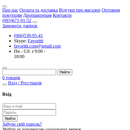
Про нас
Оплата та доставка
Відгуки про магазин
Оптовим
покупцям
Дропшиперам
Контакти
(093)671-91-52
Замовити дзвінок
(066)539-95-41
Skype:
Favoritti
favoritti.com@gmail.com
Пн - Сб: з 9:00 -
18:00
0 товарів
Вхід / Реєстрація
Вхід
Забули свій пароль?
Увійти за допомогою соціальних мереж