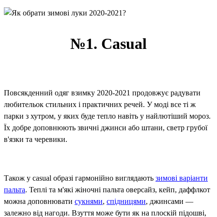
№1. Casual
Повсякденний одяг взимку 2020-2021 продовжує радувати
любительок стильних і практичних речей. У моді все ті ж
парки з хутром, у яких буде тепло навіть у найлютіший мороз.
Їх добре доповнюють звичні джинси або штани, светр грубої
в'язки та черевики.
Також у casual образі гармонійно виглядають
зимові варіанти
пальта
. Теплі та м'які жіночні пальта оверсайз, кейп, даффлкот
можна доповнювати
сукнями
,
спідницями
, джинсами —
залежно від нагоди. Взуття може бути як на плоскій підошві,