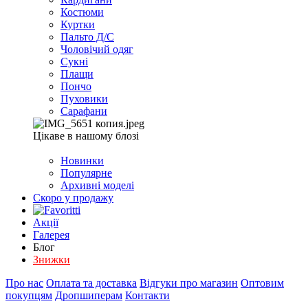
Костюми
Куртки
Пальто Д/С
Чоловічий одяг
Сукні
Плащи
Пончо
Пуховики
Сарафани
Цікаве в нашому блозі
Новинки
Популярне
Архивні моделі
Скоро у продажу
Акції
Галерея
Блог
Знижки
Про нас
Оплата та доставка
Відгуки про магазин
Оптовим
покупцям
Дропшиперам
Контакти