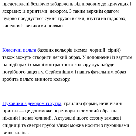
представлені безліччю забарвлень від нюдових до кричущих і
яскравих із принтами, декором. З таким верхнім одягом
чудово поєднується сукня грубої в'язки, взуття на підборах,
капелюх із великими полями.
Класичні пальта
базових кольорів (кемел, чорний, сірий)
також можуть створити легкий образ. У доповненні із взуттям
на підборах із замші контрастного кольору лук набуде
потрібного акценту. Серйознішим і навіть фатальним образ
зробить пальто винного кольору.
Пуховики з декором із хутра
, грайливі форми, незвичайні
принти — це допоможе перетворити зимовий образ на
ніжний і ненав'язливий. Актуальні цього сезону замшеві
спідниці та светри грубої в'язки можна носити з пуховиками
вище коліна.